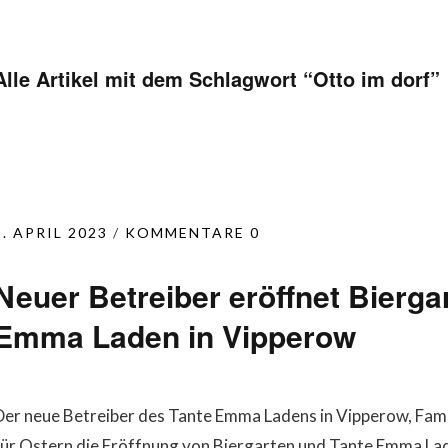
Alle Artikel mit dem Schlagwort “
Otto im dorf
”
2. APRIL 2023
KOMMENTARE 0
Neuer Betreiber eröffnet Bierga
Emma Laden in Vipperow
Der neue Betreiber des Tante Emma Ladens in Vipperow, Famil
für Ostern die Eröffnung von Biergarten und Tante Emma Lad