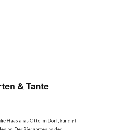
rten & Tante
ie Haas alias Otto im Dorf, kündigt
en an. Der Biergarten an der